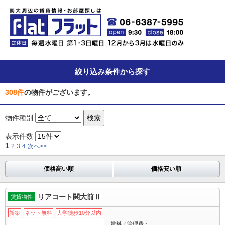
絞り込み条件から探す
308
件
の物件がございます。
物件種別
表示件数
1
2
3
4
次へ>>
価格高い順
価格安い順
リアコート関大前Ⅱ
賃貸物件
新築
ネット無料
大学徒歩10分以内
賃料／管理費：