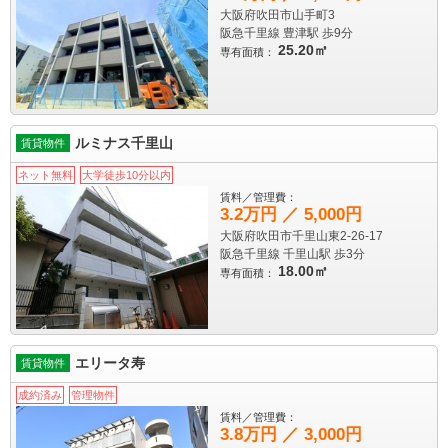
大阪府吹田市山手町3
阪急千里線 豊津駅
歩9分
25.20㎡
専有面積：
ルミナス千里山
賃貸物件
ネット無料
大学徒歩10分以内
賃料／管理費：
3.2万円 ／ 5,000円
大阪府吹田市千里山東2-26-17
阪急千里線 千里山駅
歩3分
18.00㎡
専有面積：
エリータ寿
賃貸物件
成約済み
管理物件
賃料／管理費：
3.8万円 ／ 3,000円