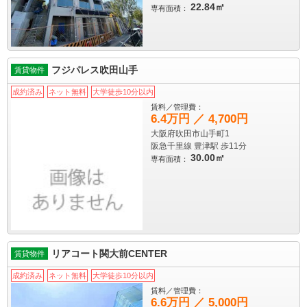
22.84㎡
専有面積：
フジパレス吹田山手
賃貸物件
成約済み
ネット無料
大学徒歩10分以内
賃料／管理費：
6.4万円 ／ 4,700円
大阪府吹田市山手町1
阪急千里線 豊津駅
歩11分
30.00㎡
専有面積：
リアコート関大前CENTER
賃貸物件
成約済み
ネット無料
大学徒歩10分以内
賃料／管理費：
6.6万円 ／ 5,000円