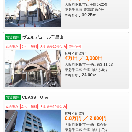
大阪府吹田市山手町1-22-9
阪急千里線 豊津駅
歩9分
30.25㎡
専有面積：
ヴェルデュール千里山
賃貸物件
成約済み
ネット無料
大学徒歩10分以内
管理物件
賃料／管理費：
4万円 ／ 3,000円
大阪府吹田市千里山東3-11-13
阪急千里線 千里山駅
歩8分
24.00㎡
専有面積：
CLASS One
賃貸物件
成約済み
ネット無料
大学徒歩10分以内
賃料／管理費：
6.8万円 ／ 2,000円
大阪府吹田市千里山松が丘
阪急千里線 千里山駅
歩7分